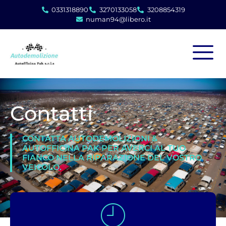
0331318890
3270133058
3208854319
numan94@libero.it
Contatti
CONTATTA AUTODEMOLIZIONI &
AUTOFFICINA PAK PER AVERCI AL TUO
FIANCO NELLA RIPARAZIONE DEL VOSTRO
VEICOLO.